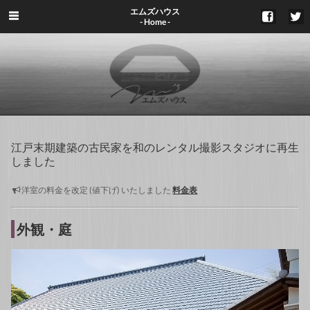
エムズハウス
- Home -
江戸末期建築の古民家を和のレンタル撮影スタジオに再生
しました
洋室の料金を改定 (値下げ) いたしました
料金表
外観・庭